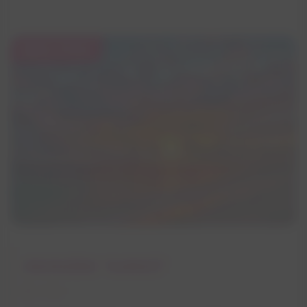
35 €
/ PERS
CROISIÈRE 'SUNSET'
2H00