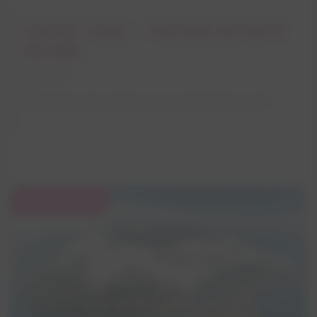
SORTIE 'CHILL' - MATINÉE DÉTENTE
EN MER
2H30
Commencez la journée en vous détendant en mer.
20 €
/ PERS