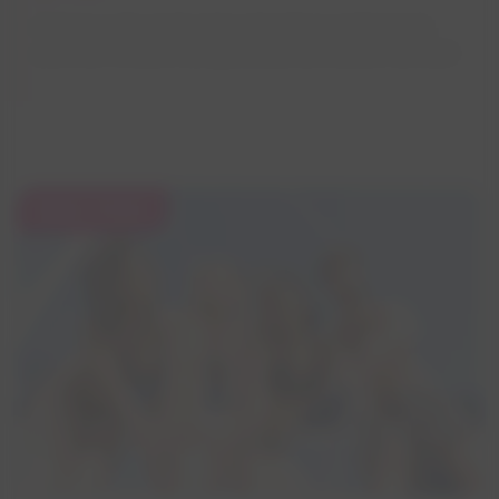
Finissez votre week-end en beauté en embarquant
pour une croisière exceptionnelle au coucher du soleil.
35 €
/ PERS