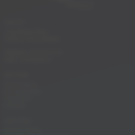
CONTACT
1 Rue Antoine Erima,
97420 Le Port La Rèunion
Téléphone :
02 62 34 10 10
Email :
contact@fyb.re
DÉCOUVRIR
Nos croisières
Nos évènements
Privatisation
Le bateau
LIENS UTILES
Mentions légales