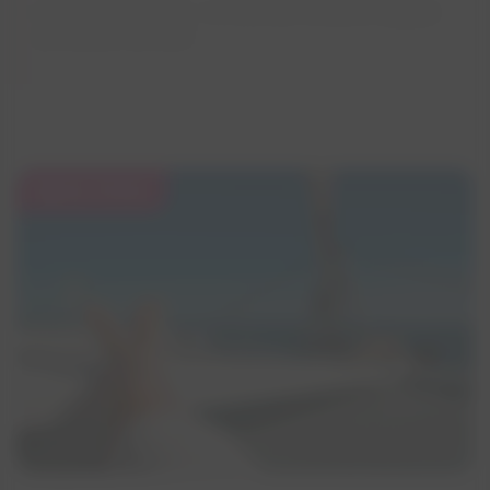
Larguez les amarres...et vivez une croisière magique
au coucher du soleil.
30 €
/ PERS