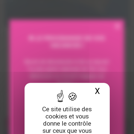
X
⛵ LE PROGRAMME DE VOS
CROISIÈRE 'PROMENADE EN MER'
VACANCES !
1H30
Besoin de déconnecter et de se reposer
Evadez-vous et découvrez la Réunion autrement en
?Le plus grand catamaran de l’île vous
embarquant pour notre promenade en mer
attend pour un moment magique sur
commentée.
l'océan ✨
X
Masquer 
Que ce soit en famille, entre amis, en
amoureux ou entre collègues.. il y aura
Ce site utilise des
forcément une croisière qui vous
cookies et vous
conviendra
37 €
/ PERS
donne le contrôle
sur ceux que vous