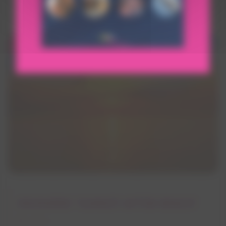
40 €
/ PERS
CROISIÈRE 'SUNSET AFTER BEACH'
2H30