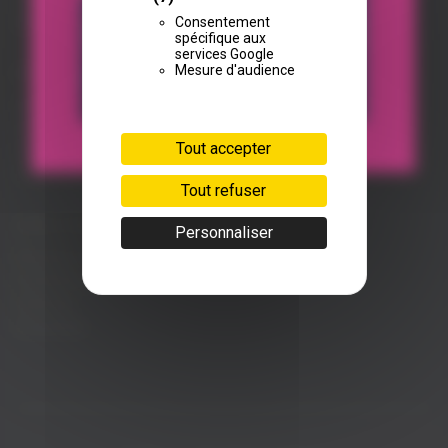
Email :
contact@fyb.re
Consentement
spécifique aux
services Google
Mesure d'audience
DÉCOUVRIR
Nos croisières
Nos évènements
Tout accepter
Privatisation
Le bateau
Tout refuser
LIENS UTILES
Personnaliser
Mentions légales
Conditions générales de vente
Sitemap
Resamare