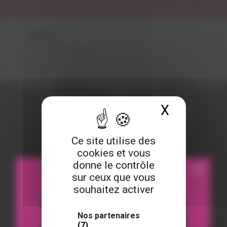
Panneau de gestion des cookies
02 62 34 10 10
LANG
tog
nav
X
Masquer 
Ce site utilise des
cookies et vous
donne le contrôle
X
sur ceux que vous
CONTACT
souhaitez activer
1 Rue Antoine Erima,
97420 Le Port La Rèunion
Nos partenaires
(7)
Téléphone :
02 62 34 10 10