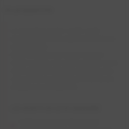
Au programme
Le concept de la croisière « Insolite » est de
proposer une thématique originale et différente tout
au long de l’année.
Qu’elle soit en journée ou en soirée, instructive,
culinaire ou ludique, cette croisière s’effectue dans un
cadre exceptionnel à bord d’un catamaran à voiles
conçu pour être un véritable lieu de vie, propice aux
échanges et aux divertissements.
LES ATOUTS DE CETTE CROISIÈRE
Un bateau propice aux échanges et aux