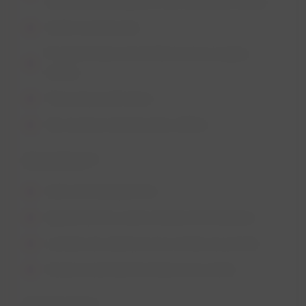
divertissements grâce à ses nombreux salons
Cadre exceptionnel
Programmation diversifiée tout au long de
l’année
Thématiques illimitées
Une boisson de bienvenue offerte
Que prévoir ?
Carte d’embarquement
Appareil photo (sauf certaines thématiques)
Lunettes de soleil pour les sorties en journée
Sweat en période hivernale et en soirée
Quand venir ?