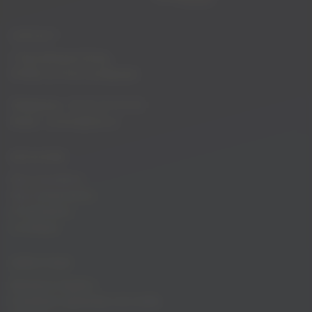
CONTACT
1 Rue Antoine Erima,
97420 Le Port La Rèunion
Téléphone :
02 62 34 10 10
Email :
contact@fyb.re
DÉCOUVRIR
Nos croisières
Nos évènements
Privatisation
Le bateau
LIENS UTILES
Mentions légales
Conditions générales de vente