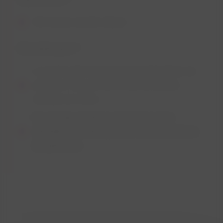
30 minutes avant le départ
Où embarquer ?
Le ponton d’embarquement est situé Darse de
plaisance Titan au Port (à côté de la base
nautique de voiles)
Un parking gratuit et réservé à notre
clientèle est situé juste en face de la darse
de plaisance