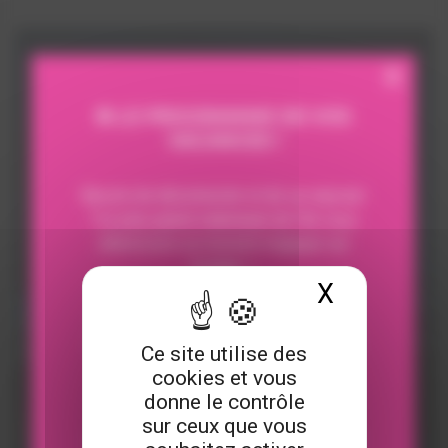
X
⛵ LE PROGRAMME DE VOS
VACANCES !
Besoin de déconnecter et de se reposer
?Le plus grand catamaran de l’île vous
attend pour un moment magique sur
l'océan ✨
X
Masquer 
Que ce soit en famille, entre amis, en
amoureux ou entre collègues.. il y aura
Ce site utilise des
forcément une croisière qui vous
cookies et vous
conviendra
donne le contrôle
sur ceux que vous
Détente sur les filets et farniente total